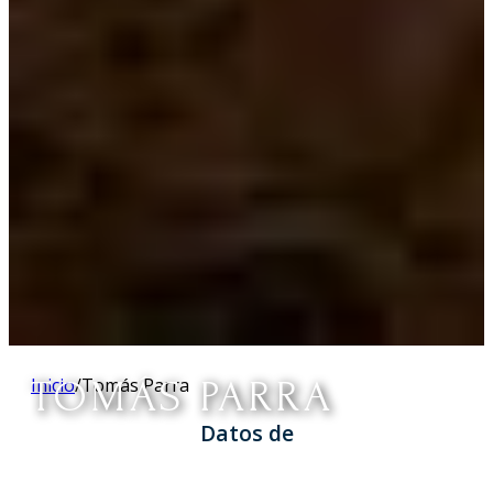
TOMÁS PARRA
Inicio
/
Tomás Parra
Datos de