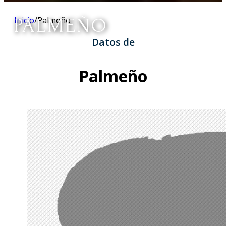
PALMEÑO
Inicio
/
Palmeño
Datos de
Palmeño