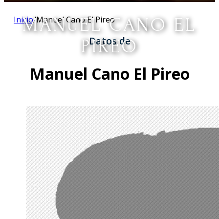
Inicio
MANUEL CANO EL
/
Manuel Cano El Pireo
Datos de
PIREO
Manuel Cano El Pireo