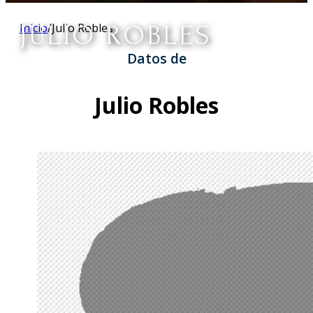
JULIO ROBLES
Inicio
/
Julio Robles
Datos de
Julio Robles