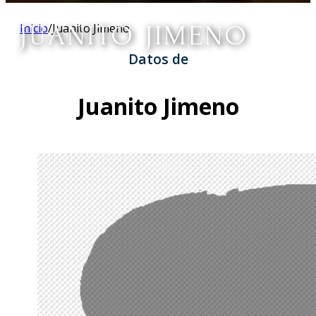
JUANITO JIMENO
Inicio
/
Juanito Jimeno
Datos de
Juanito Jimeno