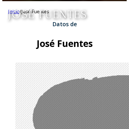
JOSÉ FUENTES
Inicio
/
José Fuentes
Datos de
José Fuentes