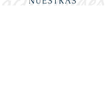
NUESTRAS
ACTIVIDADES
Descubre todo el universo de Victorino
Martín. Comparte con nosotros
experiencias únicas basadas en el
amor, respeto y entrega al toro.
Descubre nuestras actvidades basadas
en nuestra pasión por el toro, el vino y
por el mundo del caballo.