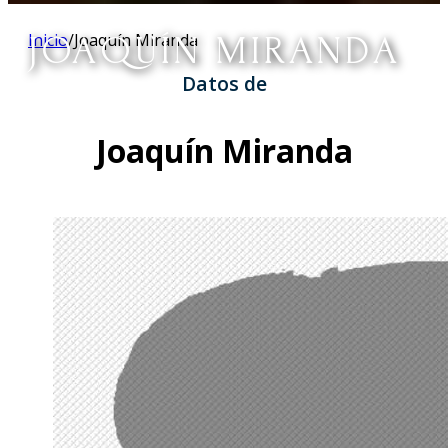
JOAQUÍN MIRANDA
Inicio
/
Joaquín Miranda
Datos de
Joaquín Miranda