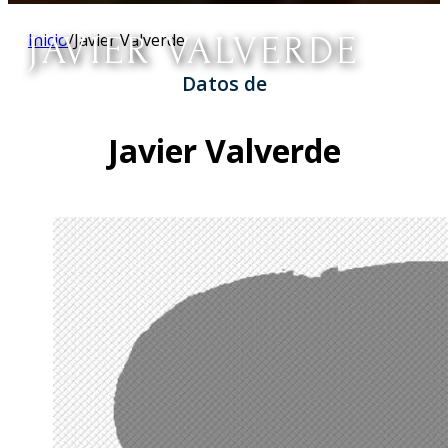
JAVIER VALVERDE
Inicio
/
Javier Valverde
Datos de
Javier Valverde