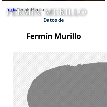
FERMÍN MURILLO
Inicio
/
Fermín Murillo
Datos de
Fermín Murillo