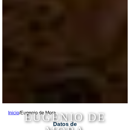
Inicio
/
Eugenio de Mora
EUGENIO DE
Datos de