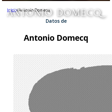
ANTONIO DOMECQ
Inicio
/
Antonio Domecq
Datos de
Antonio Domecq