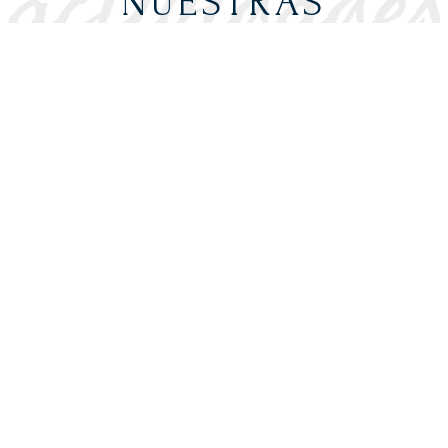
NUESTRAS
ACTIVIDADES
Descubre todo el universo de Victorino
Martín. Comparte con nosotros
experiencias únicas basadas en el
amor, respeto y entrega al toro.
Descubre nuestras actvidades basadas
en nuestra pasión por el toro, el vino y
por el mundo del caballo.