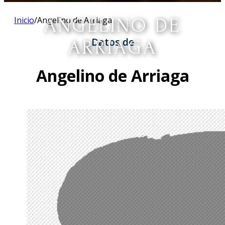
Inicio
/
Angelino de Arriaga
ANGELINO DE
Datos de
ARRIAGA
Angelino de Arriaga