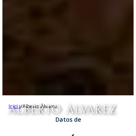
ALBERTO ÁLVAREZ
Inicio
/
Alberto Álvarez
Datos de