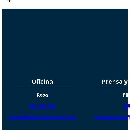
Oficina
Prensa y
Rosa
Pil
927 193 102
60
oficina@victorinomartin.com
comunicacion@