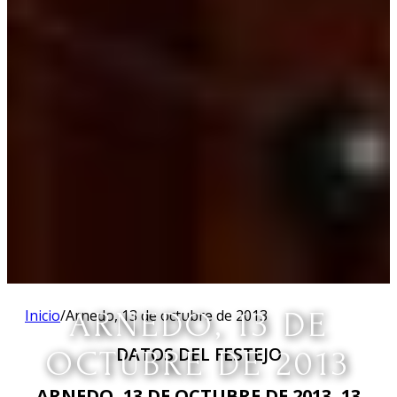
Inicio
/
Arnedo, 13 de octubre de 2013
ARNEDO, 13 DE
DATOS DEL FESTEJO
OCTUBRE DE 2013
ARNEDO, 13 DE OCTUBRE DE 2013, 13