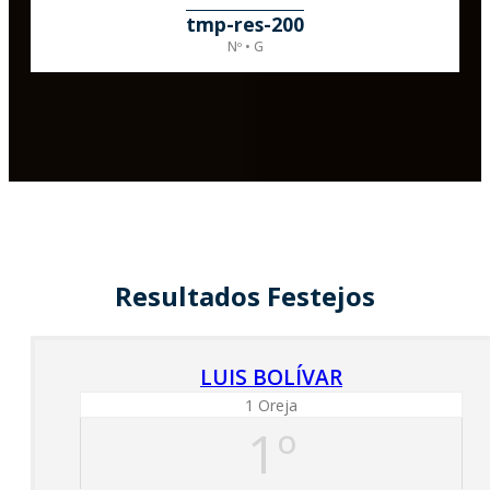
tmp-res-200
Nº • G
Resultados Festejos
LUIS BOLÍVAR
1 Oreja
1º