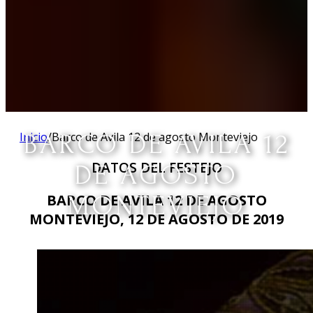
Inicio
BARCO DE AVILA 12
/
Barco de Avila 12 de agosto Monteviejo
DATOS DEL FESTEJO
DE AGOSTO
MONTEVIEJO
BARCO DE AVILA 12 DE AGOSTO
MONTEVIEJO, 12 DE AGOSTO DE 2019