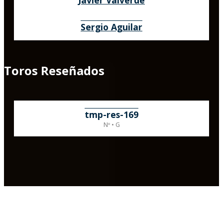
Javier Valverde
Sergio Aguilar
Toros Reseñados
tmp-res-169
Nº • G