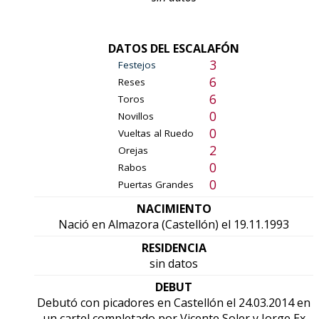
DATOS DEL ESCALAFÓN
3
Festejos
6
Reses
6
Toros
0
Novillos
0
Vueltas al Ruedo
2
Orejas
0
Rabos
0
Puertas Grandes
NACIMIENTO
Nació en Almazora (Castellón) el 19.11.1993
RESIDENCIA
sin datos
DEBUT
Debutó con picadores en Castellón el 24.03.2014 en
un cartel completado por Vicente Soler y Jorge Ex