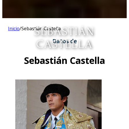
Inicio
/
Sebastián Castella
SEBASTIÁN
Datos de
CASTELLA
Sebastián Castella