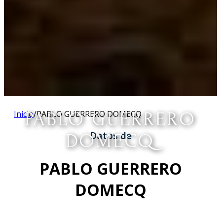
Inicio
PABLO GUERRERO
/
PABLO GUERRERO DOMECQ
Datos de
DOMECQ
PABLO GUERRERO
DOMECQ