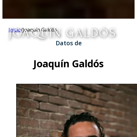
JOAQUÍN GALDÓS
Inicio
/
Joaquín Galdós
Datos de
Joaquín Galdós