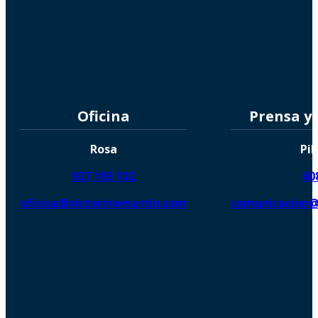
Oficina
Prensa y
Rosa
Pil
927 193 102
60
oficina@victorinomartin.com
comunicacion@