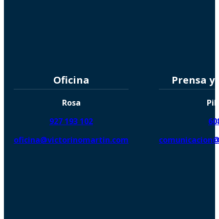
Oficina
Prensa y
Rosa
Pil
927 193 102
60
oficina@victorinomartin.com
comunicacion@