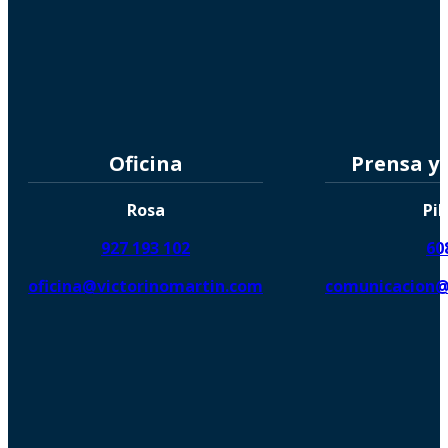
Oficina
Prensa y
Rosa
Pil
927 193 102
60
oficina@victorinomartin.com
comunicacion@