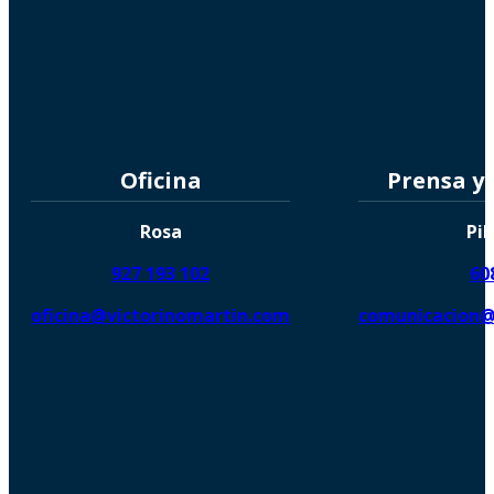
Oficina
Prensa y
Rosa
Pil
927 193 102
60
oficina@victorinomartin.com
comunicacion@