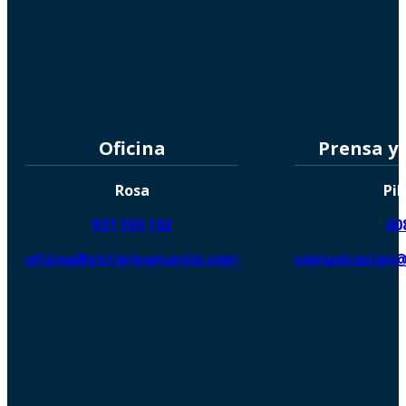
Oficina
Prensa y
Rosa
Pil
927 193 102
60
oficina@victorinomartin.com
comunicacion@