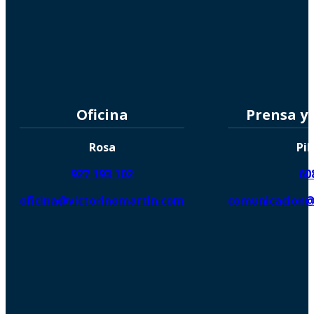
Oficina
Prensa y
Rosa
Pil
927 193 102
60
oficina@victorinomartin.com
comunicacion@