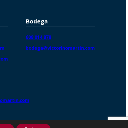
Bodega
608 014 878
om
bodega@victorinomartin.com
.com
nomartin.com
ng DigitalGrowthⓇ