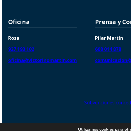
Oficina
Prensa y C
Rosa
Pilar Martín
927 193 102
608 014 878
oficina@victorinomartin.com
comunicacion@
Subvenciones conced
© 2026 Copyright © | Victorin
Utilizamos cookies para ofr