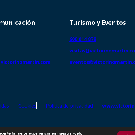
omunicación
Turismo y Eventos
608 014 878
visitas@victorinomartin.c
victorinomartin.com
eventos@victorinomartin
idas
Cookies
Política de privacidad
www.victori
o Martín – Todos los derechos reservados | SEO de
Agencia Marketi
ecerte la mejor experiencia en nuestra web.