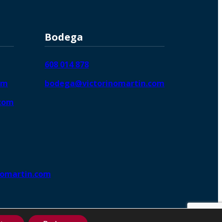
Bodega
608 014 878
om
bodega@victorinomartin.com
.com
nomartin.com
ng DigitalGrowthⓇ