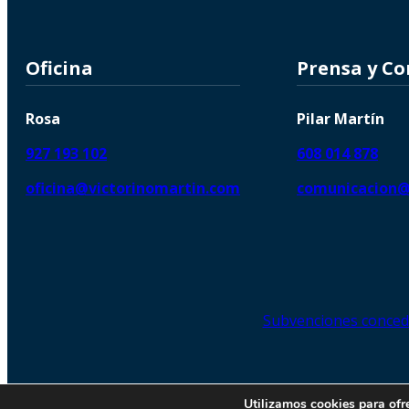
Oficina
Prensa y C
Rosa
Pilar Martín
927 193 102
608 014 878
oficina@victorinomartin.com
comunicacion@
Subvenciones conced
© 2026 Copyright © | Victorin
Utilizamos cookies para ofr