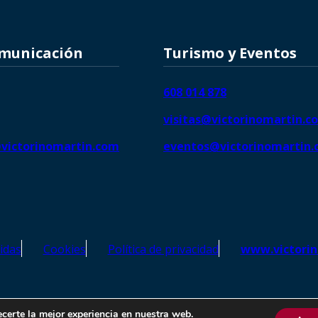
omunicación
Turismo y Eventos
608 014 878
visitas@victorinomartin.c
victorinomartin.com
eventos@victorinomartin
idas
Cookies
Política de privacidad
www.victori
o Martín – Todos los derechos reservados | SEO de
Agencia Marketi
ecerte la mejor experiencia en nuestra web.