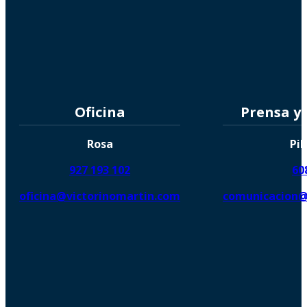
Oficina
Prensa y
Rosa
Pil
927 193 102
60
oficina@victorinomartin.com
comunicacion@