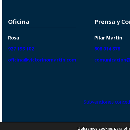
Oficina
Prensa y C
Rosa
Pilar Martín
927 193 102
608 014 878
oficina@victorinomartin.com
comunicacion@
Subvenciones conced
© 2026 Copyright © | Victorin
Utilizamos cookies para ofr