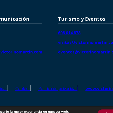
omunicación
Turismo y Eventos
608 014 878
visitas@victorinomartin.c
victorinomartin.com
eventos@victorinomartin
idas
Cookies
Política de privacidad
www.victori
o Martín – Todos los derechos reservados | SEO de
Agencia Marketi
ecerte la mejor experiencia en nuestra web.