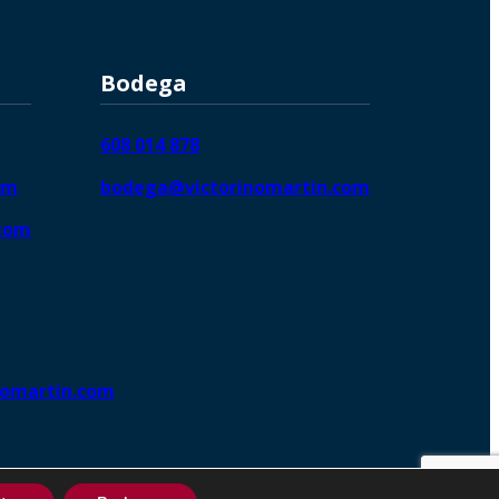
Bodega
608 014 878
om
bodega@victorinomartin.com
.com
nomartin.com
ng DigitalGrowthⓇ