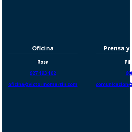
Oficina
Prensa y
Rosa
Pil
927 193 102
60
oficina@victorinomartin.com
comunicacion@