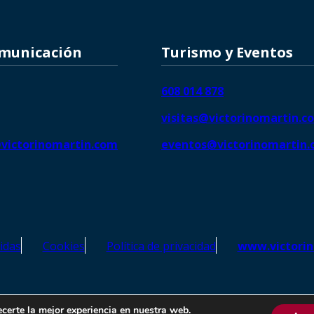
omunicación
Turismo y Eventos
608 014 878
visitas@victorinomartin.c
victorinomartin.com
eventos@victorinomartin
idas
Cookies
Política de privacidad
www.victori
o Martín – Todos los derechos reservados | SEO de
Agencia Marketi
ecerte la mejor experiencia en nuestra web.