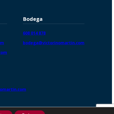
Bodega
608 014 878
om
bodega@victorinomartin.com
.com
nomartin.com
ng DigitalGrowthⓇ