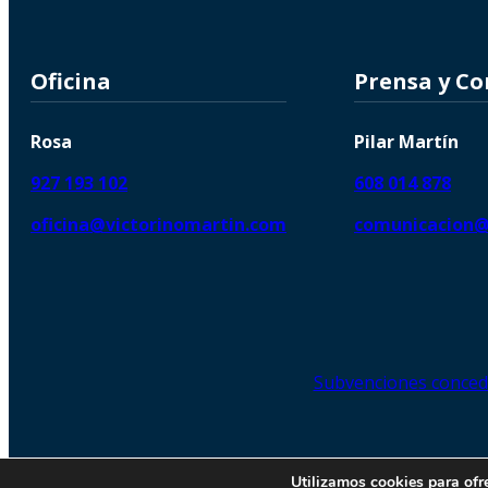
Oficina
Prensa y C
Rosa
Pilar Martín
927 193 102
608 014 878
oficina@victorinomartin.com
comunicacion@
Subvenciones conced
© 2026 Copyright © | Victorin
Utilizamos cookies para ofr