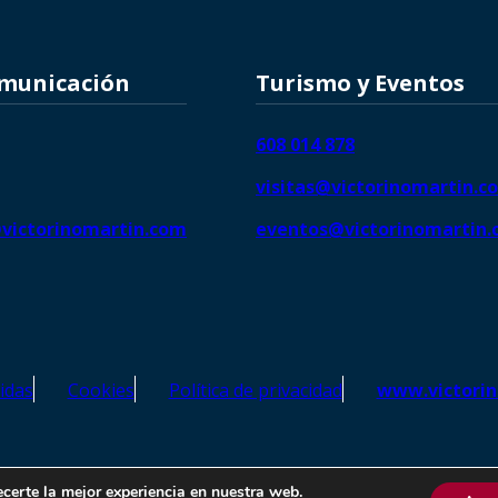
omunicación
Turismo y Eventos
608 014 878
visitas@victorinomartin.c
victorinomartin.com
eventos@victorinomartin
idas
Cookies
Política de privacidad
www.victori
o Martín – Todos los derechos reservados | SEO de
Agencia Marketi
ecerte la mejor experiencia en nuestra web.