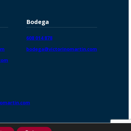
Bodega
608 014 878
om
bodega@victorinomartin.com
.com
nomartin.com
ng DigitalGrowthⓇ