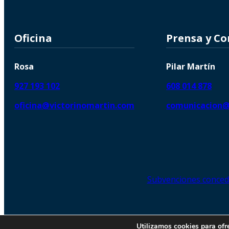
Oficina
Prensa y C
Rosa
Pilar Martín
927 193 102
608 014 878
oficina@victorinomartin.com
comunicacion@
Subvenciones conced
© 2026 Copyright © | Victorin
Utilizamos cookies para ofr