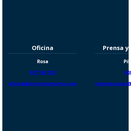
Oficina
Prensa y
Rosa
Pil
927 193 102
60
oficina@victorinomartin.com
comunicacion@