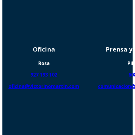
Oficina
Prensa y
Rosa
Pil
927 193 102
60
oficina@victorinomartin.com
comunicacion@