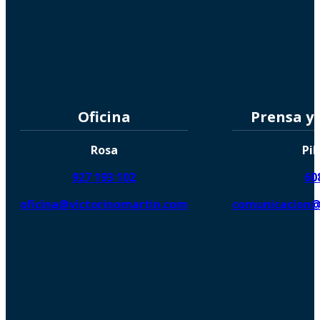
Oficina
Prensa y
Rosa
Pil
927 193 102
60
oficina@victorinomartin.com
comunicacion@