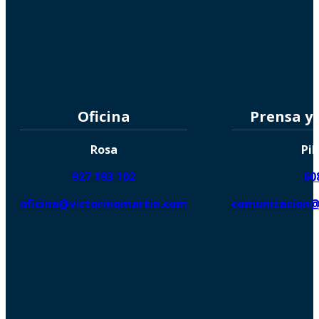
Oficina
Prensa y
Rosa
Pil
927 193 102
60
oficina@victorinomartin.com
comunicacion@