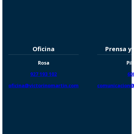
Oficina
Prensa y
Rosa
Pil
927 193 102
60
oficina@victorinomartin.com
comunicacion@