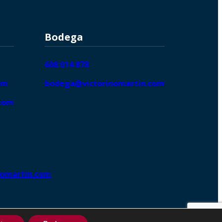
Bodega
608 014 878
om
bodega@victorinomartin.com
.com
nomartin.com
ng DigitalGrowthⓇ