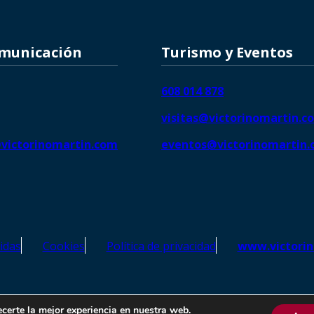
omunicación
Turismo y Eventos
608 014 878
visitas@victorinomartin.c
victorinomartin.com
eventos@victorinomartin
idas
Cookies
Política de privacidad
www.victori
o Martín – Todos los derechos reservados | SEO de
Agencia Marketi
ecerte la mejor experiencia en nuestra web.