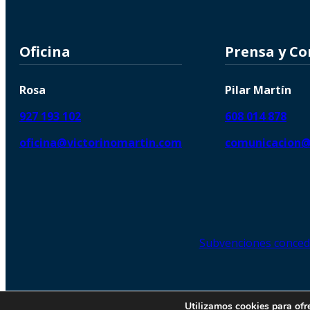
Oficina
Prensa y C
Rosa
Pilar Martín
927 193 102
608 014 878
oficina@victorinomartin.com
comunicacion@
Subvenciones conced
© 2026 Copyright © | Victorin
Utilizamos cookies para ofr