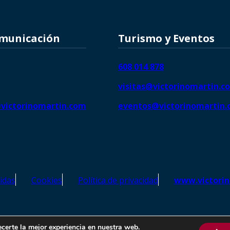
omunicación
Turismo y Eventos
608 014 878
visitas@victorinomartin.c
victorinomartin.com
eventos@victorinomartin
idas
Cookies
Política de privacidad
www.victori
o Martín – Todos los derechos reservados | SEO de
Agencia Marketi
ecerte la mejor experiencia en nuestra web.