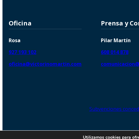
Oficina
Prensa y C
Rosa
Pilar Martín
927 193 102
608 014 878
oficina@victorinomartin.com
comunicacion@
Subvenciones conced
© 2026 Copyright © | Victorin
Utilizamos cookies para ofr