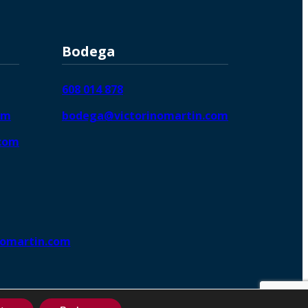
Bodega
608 014 878
om
bodega@victorinomartin.com
.com
nomartin.com
ng DigitalGrowthⓇ