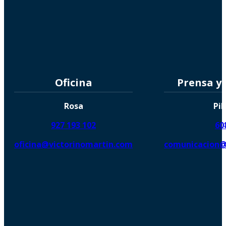
Oficina
Prensa y
Rosa
Pil
927 193 102
60
oficina@victorinomartin.com
comunicacion@