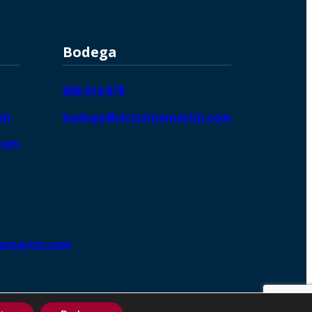
Bodega
608 014 878
om
bodega@victorinomartin.com
.com
nomartin.com
ng DigitalGrowthⓇ