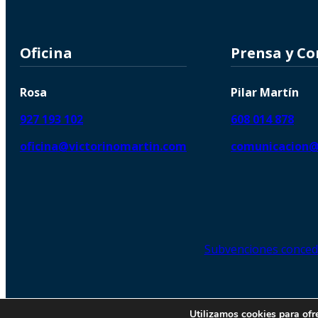
Oficina
Prensa y C
Rosa
Pilar Martín
927 193 102
608 014 878
oficina@victorinomartin.com
comunicacion@
Subvenciones conced
© 2026 Copyright © | Victorin
Utilizamos cookies para ofr