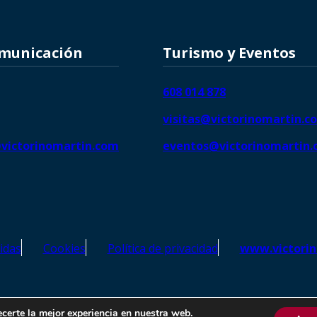
omunicación
Turismo y Eventos
608 014 878
visitas@victorinomartin.c
victorinomartin.com
eventos@victorinomartin
idas
Cookies
Política de privacidad
www.victori
o Martín – Todos los derechos reservados | SEO de
Agencia Marketi
ecerte la mejor experiencia en nuestra web.