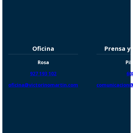
Oficina
Prensa y
Rosa
Pil
927 193 102
60
oficina@victorinomartin.com
comunicacion@