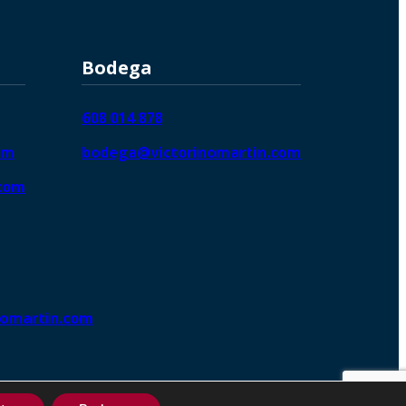
Bodega
608 014 878
om
bodega@victorinomartin.com
.com
nomartin.com
ng DigitalGrowthⓇ