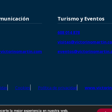
omunicación
Turismo y Eventos
608 014 878
visitas@victorinomartin.c
victorinomartin.com
eventos@victorinomartin
idas
Cookies
Política de privacidad
www.victori
o Martín – Todos los derechos reservados | SEO de
Agencia Marketi
ecerte la mejor experiencia en nuestra web.