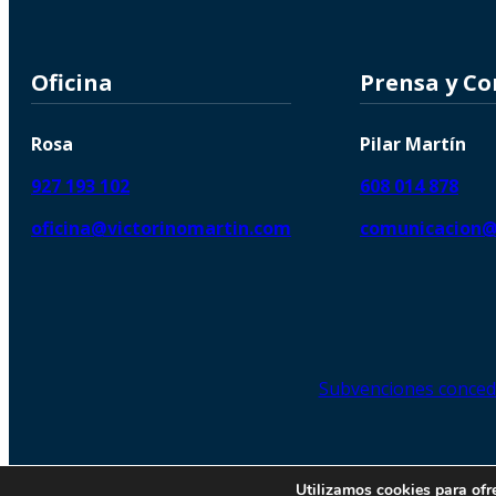
Oficina
Prensa y C
Rosa
Pilar Martín
927 193 102
608 014 878
oficina@victorinomartin.com
comunicacion@
Subvenciones conced
© 2026 Copyright © | Victorin
Utilizamos cookies para ofr