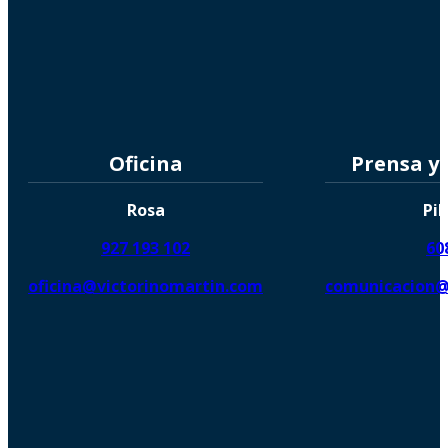
Oficina
Prensa y
Rosa
Pil
927 193 102
60
oficina@victorinomartin.com
comunicacion@