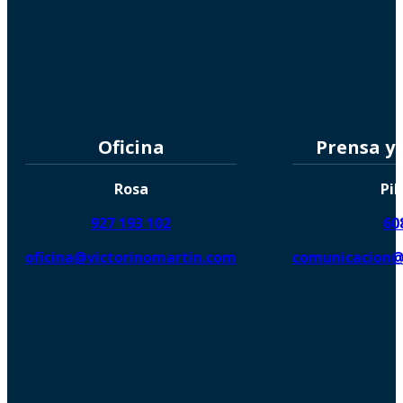
Oficina
Prensa y
Rosa
Pil
927 193 102
60
oficina@victorinomartin.com
comunicacion@