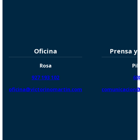
Oficina
Prensa y
Rosa
Pil
927 193 102
60
oficina@victorinomartin.com
comunicacion@