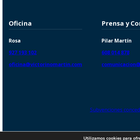
Oficina
Prensa y C
Rosa
Pilar Martín
927 193 102
608 014 878
oficina@victorinomartin.com
comunicacion@
Subvenciones conced
© 2026 Copyright © | Victorin
Utilizamos cookies para ofr