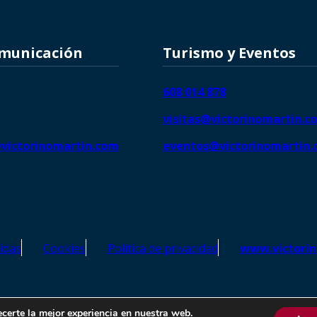
omunicación
Turismo y Eventos
608 014 878
visitas@victorinomartin.c
victorinomartin.com
eventos@victorinomartin
idas
Cookies
Política de privacidad
www.victori
o Martín – Todos los derechos reservados | SEO de
Agencia Marketi
ecerte la mejor experiencia en nuestra web.