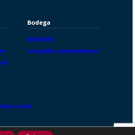
Bodega
608 014 878
om
bodega@victorinomartin.com
.com
nomartin.com
ng DigitalGrowthⓇ